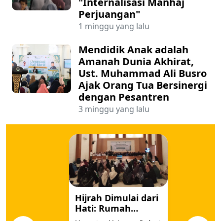
"Internalisasi Manhaj
Perjuangan"
1 minggu yang lalu
Mendidik Anak adalah
Amanah Dunia Akhirat,
Ust. Muhammad Ali Busro
Ajak Orang Tua Bersinergi
dengan Pesantren
3 minggu yang lalu
Hijrah Dimulai dari
Hati: Rumah
Qur'an dan Majelis