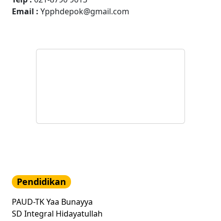
sesi tanya jawab hafalan surah
Email :
Ypphdepok@gmail.com
pendek yang langsung diuji di
hadapan para jamaah.
Penampilan tersebut mendapat
apresiasi dan sambutan hangat
dari seluruh peserta yang
hadir.Ketua YPPH Depok: Anak
Adalah Amanah yang Harus
Dididik dengan Iman dan
AkhlakKetua Yayasan Pondok
Pesantren Hidayatullah Depok,
Ust. M. Ali Busyro, M.M., dalam
sambutannya menegaskan
bahwa pendidikan terbaik yang
harus diberikan kepada anak
adalah pendidikan iman dan
akhlak."Anak-anak adalah
amanah yang Allah titipkan
kepada kita. Tugas kita bukan
hanya membesarkan mereka,
tetapi juga mendidik mereka
dengan akhlakul karimah,
menanamkan kecintaan
kepada Al-Qur'an,
membimbing ibadahnya, serta
membiasakan adab yang baik
Pendidikan
dalam kehidupan sehari-
hari."Beliau juga
mengungkapkan rasa
PAUD-TK Yaa Bunayya
syukurnya melihat
SD Integral Hidayatullah
perkembangan para santri
Rumah Qur'an yang telah