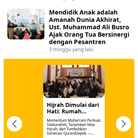
Mendidik Anak adalah
Amanah Dunia Akhirat,
Ust. Muhammad Ali Busro
Ajak Orang Tua Bersinergi
dengan Pesantren
3 minggu yang lalu
Hijrah Dimulai dari
Hati: Rumah
Qur'an dan Majelis
Momentum Muharram Perkuat
Qur'an An-Najm
Silaturahim, Tanamkan Nilai
Hijrah, dan Tumbuhkan
Peringati Tahun
Generasi QuraniDepok —
Baru Islam 1448 H
Dalam rangka memperingati