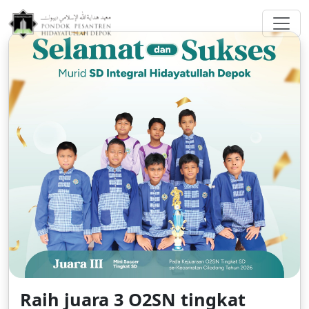
greenberggrossllp.com
Raih juara 3 O2SN tingkat