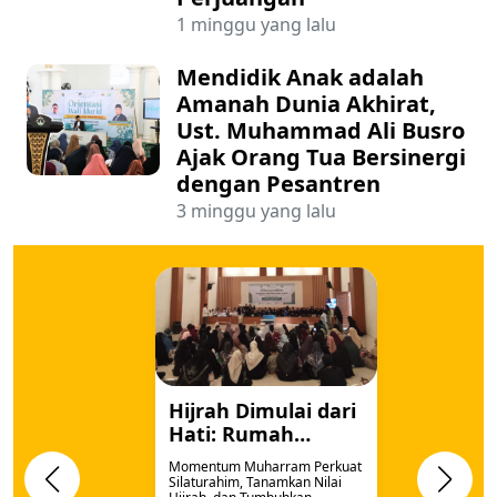
1 minggu yang lalu
Mendidik Anak adalah
Amanah Dunia Akhirat,
Ust. Muhammad Ali Busro
Ajak Orang Tua Bersinergi
dengan Pesantren
3 minggu yang lalu
Hijrah Dimulai dari
Hati: Rumah
Qur'an dan Majelis
Momentum Muharram Perkuat
Qur'an An-Najm
Silaturahim, Tanamkan Nilai