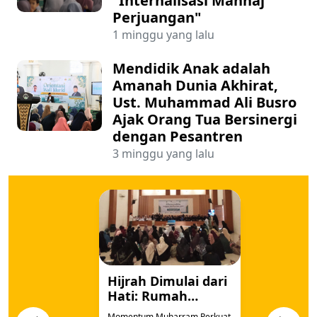
"Internalisasi Manhaj
Perjuangan"
1 minggu yang lalu
Mendidik Anak adalah
Amanah Dunia Akhirat,
Ust. Muhammad Ali Busro
Ajak Orang Tua Bersinergi
dengan Pesantren
3 minggu yang lalu
Hijrah Dimulai dari
Hati: Rumah
Qur'an dan Majelis
Momentum Muharram Perkuat