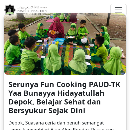
greenberggrossllp.com
Serunya Fun Cooking PAUD-TK
Yaa Bunayya Hidayatullah
Depok, Belajar Sehat dan
Bersyukur Sejak Dini
Depok, Suasana ceria dan penuh semangat
tampak menghiasi Alun-Alun Pondok Pesantren