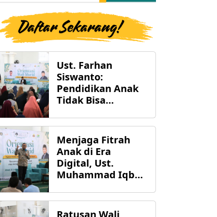
Ust. Farhan
Siswanto:
Pendidikan Anak
Tidak Bisa
Diserahkan
kepada Sekolah
Saja
Menjaga Fitrah
Anak di Era
Digital, Ust.
Muhammad Iqbal:
Jangan Sampai
Anak Lebih Dekat
dengan Gadget
Ratusan Wali