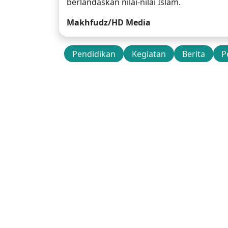
berlandaskan nilai-nilai Islam.
Makhfudz/HD Media
Pendidikan
Kegiatan
Berita
P