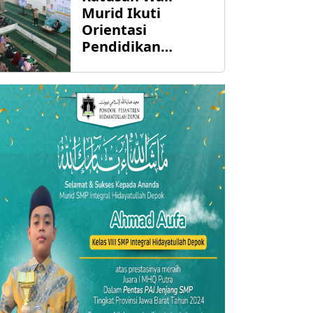
daripada Al-
Murid Ikuti
Qur'an
Orientasi
Pendidikan
Integral
Hidayatullah
Depok, Siap
Bersinergi
Mendidik Anak