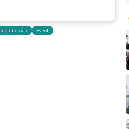
engumuman
Event