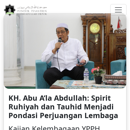
greenberggrossllp.com
KH. Abu A’la Abdullah: Spirit
Ruhiyah dan Tauhid Menjadi
Pondasi Perjuangan Lembaga
Kajian Kelembagaan YPPH